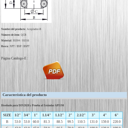
Nombre del producto:
Acoplador-B
Número de ítem
: QCB
Material
: SS304 / SS316
Rosca
: NPT / BSP / BSPT
Página Catálogo-E :
Característica del producto
Diseñado para DIN2828 y Prueba al Estándar API598
SIZE
1/2"
3/4"
1"
1.1/4"
1.1/2"
2"
2.1/2"
3"
4"
6"
B
53.0
53.0
60.0
81.3
88.5
99.5
110.5
131.0
159.0
220.0