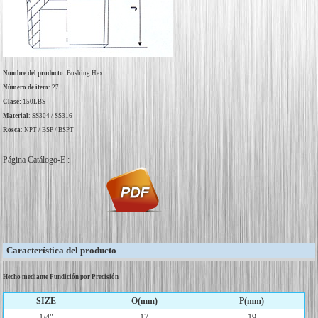
Nombre del producto:
Bushing Hex
Número de ítem
: 27
Clase:
150LBS
Material
: SS304 / SS316
Rosca
: NPT / BSP / BSPT
Página Catálogo-E :
Característica del producto
Hecho mediante Fundición por Precisión
SIZE
O(mm)
P(mm)
1/4"
17
19