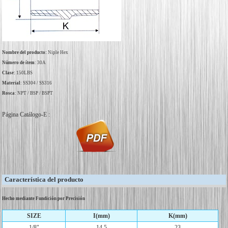
Nombre del producto:
Niple Hex
Número de ítem
: 30A
Clase:
150LBS
Material
: SS304 / SS316
Rosca
: NPT / BSP / BSPT
Página Catálogo-E :
Característica del producto
Hecho mediante Fundición por Precisión
SIZE
I(mm)
K(mm)
1/8"
14.5
23