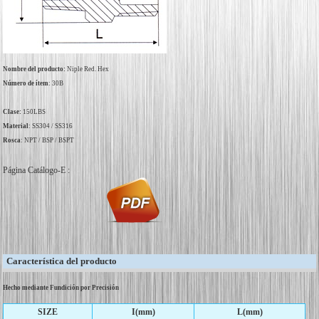
Nombre del producto:
Niple Red. Hex
Número de ítem
: 30B
Clase:
150LBS
Material
: SS304 / SS316
Rosca
: NPT / BSP / BSPT
Página Catálogo-E :
Característica del producto
Hecho mediante Fundición por Precisión
SIZE
I(mm)
L(mm)